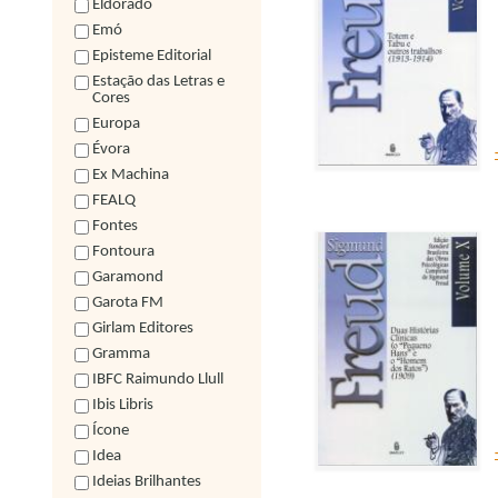
Eldorado
Emó
Episteme Editorial
Estação das Letras e
Cores
Europa
Évora
Ex Machina
FEALQ
Fontes
Fontoura
Garamond
Garota FM
Girlam Editores
Gramma
IBFC Raimundo Llull
Ibis Libris
Ícone
Idea
Ideias Brilhantes