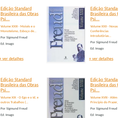
Edição Standard
Edição Standa
Brasileira das Obras
Brasileira das
Psi...
Psi...
Volume XXIII - Moisés e o
Volume XXII - Novas
Monoteísmo, Esboço de...
Conferências
Introdutórias...
Por
Sigmund Freud
Por
Sigmund Freud
Ed.
Imago
Ed.
Imago
+ ver detalhes
+ ver detalhes
Edição Standard
Edição Standa
Brasileira das Obras
Brasileira das
Psi...
Psi...
Volume XIX - O Ego e o Id, e
Volume XVIII - Além
outros Trabalhos (...
Princípio do Prazer,.
Por
Sigmund Freud
Por
Sigmund Freud
Ed.
Imago
Ed.
Imago