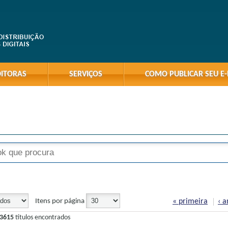
DITORAS
SERVIÇOS
COMO PUBLICAR SEU E
Páginas
« primeira
‹ a
Itens por página
3615
títulos encontrados