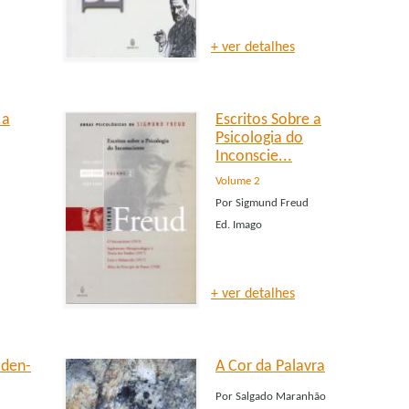
+ ver detalhes
 a
Escritos Sobre a
Psicologia do
Inconscie...
Volume 2
Por
Sigmund Freud
Ed.
Imago
+ ver detalhes
aden-
A Cor da Palavra
Por
Salgado Maranhão