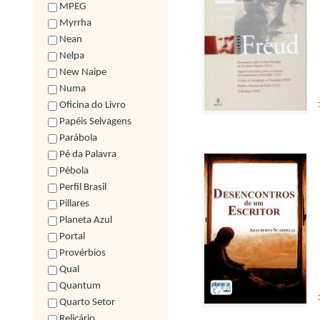
MPEG
Myrrha
Nean
Nelpa
New Naipe
Numa
Oficina do Livro
Papéis Selvagens
Parábola
Pé da Palavra
Pébola
Perfil Brasil
Pillares
Planeta Azul
Portal
Provérbios
Qual
Quantum
Quarto Setor
Relicário