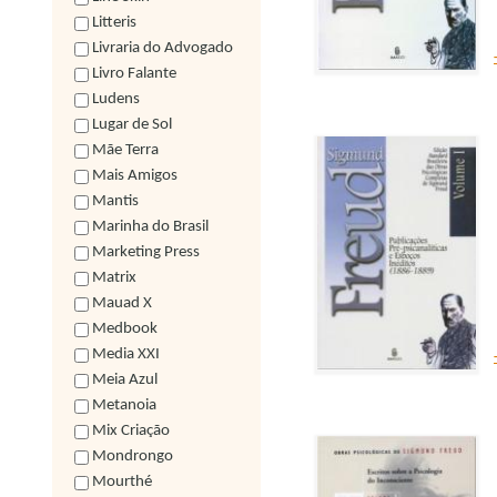
Litteris
Livraria do Advogado
Livro Falante
Ludens
Lugar de Sol
Mãe Terra
Mais Amigos
Mantis
Marinha do Brasil
Marketing Press
Matrix
Mauad X
Medbook
Media XXI
Meia Azul
Metanoia
Mix Criação
Mondrongo
Mourthé