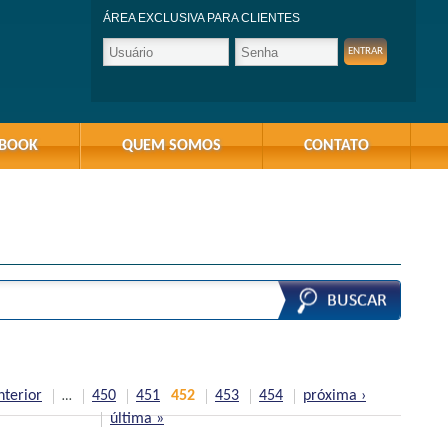
ÁREA EXCLUSIVA PARA CLIENTES
-BOOK
QUEM SOMOS
CONTATO
nterior
450
451
452
453
454
próxima ›
…
última »