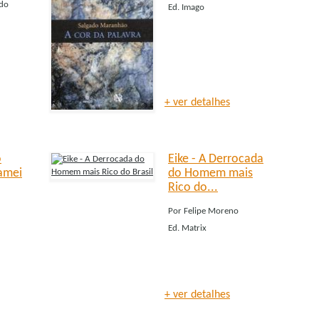
 do
Ed.
Imago
+ ver detalhes
o
Eike - A Derrocada
amei
do Homem mais
Rico do...
Por
Felipe Moreno
Ed.
Matrix
+ ver detalhes