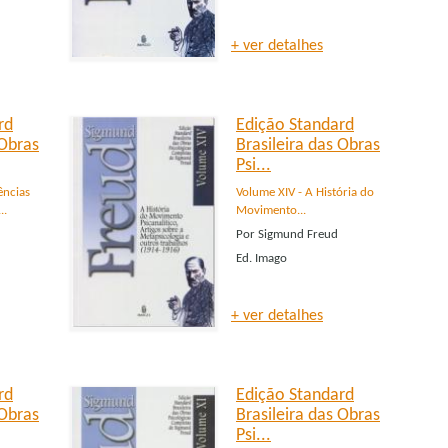
+ ver detalhes
rd
Edição Standard
 Obras
Brasileira das Obras
Psi...
ências
Volume XIV - A História do
..
Movimento...
Por
Sigmund Freud
Ed.
Imago
+ ver detalhes
rd
Edição Standard
 Obras
Brasileira das Obras
Psi...