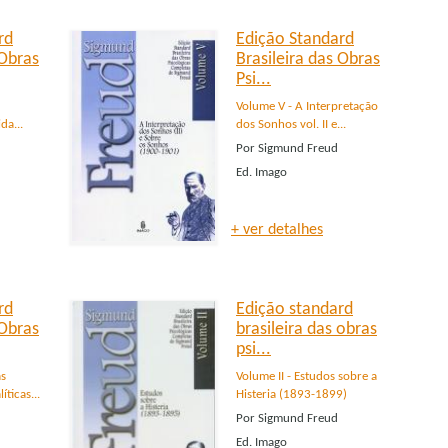
rd
Edição Standard
 Obras
Brasileira das Obras
Psi...
Volume V - A Interpretação
da...
dos Sonhos vol. II e...
Por
Sigmund Freud
Ed.
Imago
+ ver detalhes
rd
Edição standard
 Obras
brasileira das obras
psi...
as
Volume II - Estudos sobre a
ticas...
Histeria (1893-1899)
Por
Sigmund Freud
Ed.
Imago