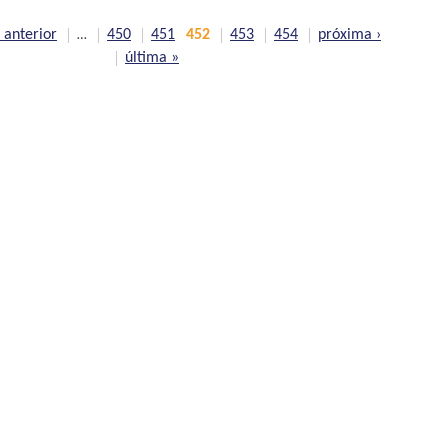
‹ anterior
450
451
452
453
454
próxima ›
…
última »