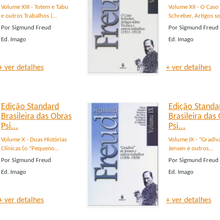
Volume XIII - Totem e Tabu
Volume XII - O Caso
e outros Trabalhos (...
Schreber, Artigos so
Por
Sigmund Freud
Por
Sigmund Freud
Ed.
Imago
Ed.
Imago
+ ver detalhes
+ ver detalhes
Edição Standard
Edição Standa
Brasileira das Obras
Brasileira das
Psi...
Psi...
Volume X - Duas Histórias
Volume IX - “Gradiv
Clínicas (o “Pequeno...
Jensen e outros...
Por
Sigmund Freud
Por
Sigmund Freud
Ed.
Imago
Ed.
Imago
+ ver detalhes
+ ver detalhes