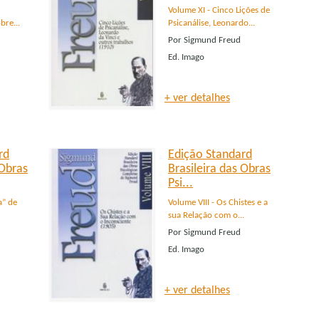
Volume XI - Cinco Lições de
bre...
Psicanálise, Leonardo...
Por
Sigmund Freud
Ed.
Imago
+ ver detalhes
rd
Edição Standard
 Obras
Brasileira das Obras
Psi...
a” de
Volume VIII - Os Chistes e a
sua Relação com o...
Por
Sigmund Freud
Ed.
Imago
+ ver detalhes