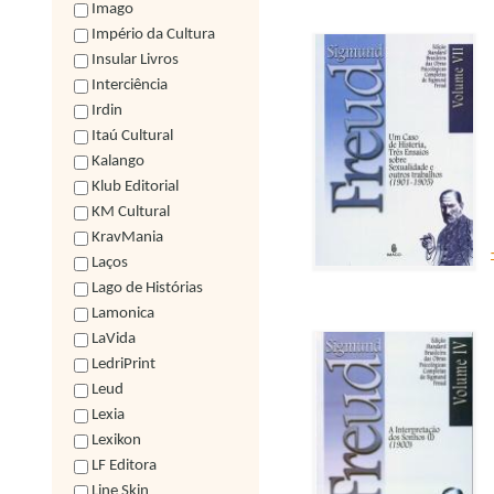
Imago
Império da Cultura
Insular Livros
Interciência
Irdin
Itaú Cultural
Kalango
Klub Editorial
KM Cultural
KravMania
Laços
Lago de Histórias
Lamonica
LaVida
LedriPrint
Leud
Lexia
Lexikon
LF Editora
Line Skin