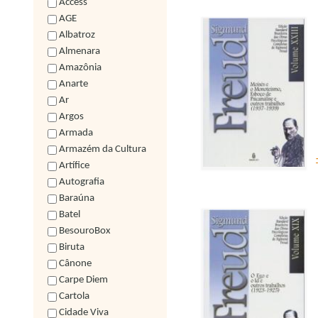
Access
AGE
Albatroz
Almenara
Amazônia
Anarte
Ar
Argos
Armada
Armazém da Cultura
Artífice
Autografia
Baraúna
Batel
BesouroBox
Biruta
Cânone
Carpe Diem
Cartola
Cidade Viva