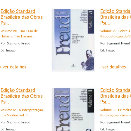
Edição Standard
Edição Standa
Brasileira das Obras
Brasileira das
Psi...
Psi...
Volume VII - Um Caso de
Volume VI - Sobre a
Histeria, Três Ensaios...
Psicopatologia da Vi
Por
Sigmund Freud
Por
Sigmund Freud
Ed.
Imago
Ed.
Imago
+ ver detalhes
+ ver detalhes
Edição Standard
Edição Standa
Brasileira das Obras
Brasileira das
Psi...
Psi...
Volume IV - A Interpretação
Volume III - Primeir
dos Sonhos vol. I (...
Publicações Psicanalí
Por
Sigmund Freud
Por
Sigmund Freud
Ed.
Imago
Ed.
Imago