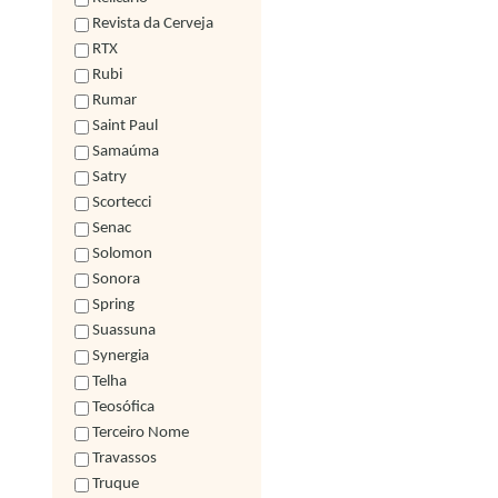
Revista da Cerveja
RTX
Rubi
Rumar
Saint Paul
Samaúma
Satry
Scortecci
Senac
Solomon
Sonora
Spring
Suassuna
Synergia
Telha
Teosófica
Terceiro Nome
Travassos
Truque