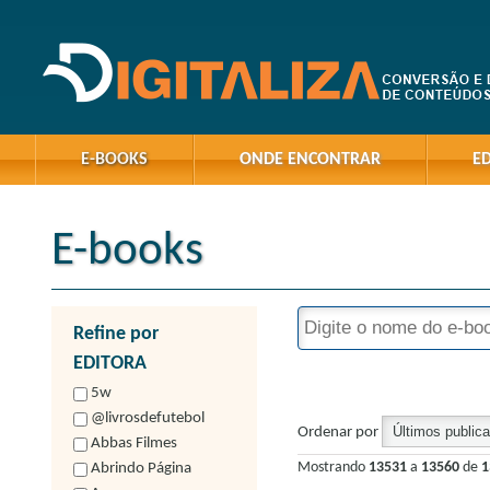
E-BOOKS
ONDE ENCONTRAR
E
E-books
Refine por
EDITORA
5w
@livrosdefutebol
Ordenar por
Abbas Filmes
Mostrando
13531
a
13560
de
1
Abrindo Página