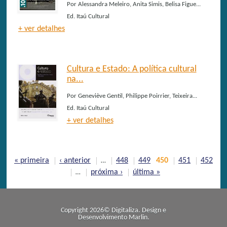
Por
Alessandra Meleiro, Anita Simis, Belisa Figue...
Ed.
Itaú Cultural
+ ver detalhes
Cultura e Estado: A política cultural
na...
Por
Geneviève Gentil, Philippe Poirrier, Teixeira...
Ed.
Itaú Cultural
+ ver detalhes
Páginas
« primeira
‹ anterior
448
449
450
451
452
…
próxima ›
última »
…
Copyright 2026© Digitaliza. Design e
Desenvolvimento
Marlin
.