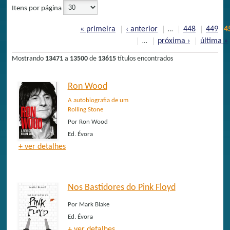
Itens por página
Páginas
« primeira
‹ anterior
448
449
4
…
próxima ›
última »
…
Mostrando
13471
a
13500
de
13615
títulos encontrados
Ron Wood
A autobiografia de um
Rolling Stone
Por
Ron Wood
Ed.
Évora
+ ver detalhes
Nos Bastidores do Pink Floyd
Por
Mark Blake
Ed.
Évora
+ ver detalhes