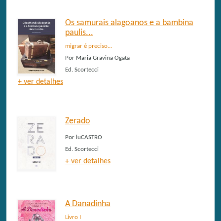
Os samurais alagoanos e a bambina
paulis...
migrar é preciso...
Por
Maria Gravina Ogata
Ed.
Scortecci
+ ver detalhes
Zerado
Por
luCASTRO
Ed.
Scortecci
+ ver detalhes
A Danadinha
Livro I