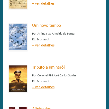
+ ver detalhes
Um novo tempo
Por
Arlinda Iza Almeida de Souza
Ed.
Scortecci
+ ver detalhes
Tributo a um herói
Por
Coronel PM José Carlos Xavier
Ed.
Scortecci
+ ver detalhes