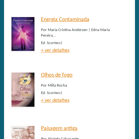
Energia Contaminada
Por
Maria Cristina Andersen | Edna Maria
Pereira...
Ed.
Scortecci
+ ver detalhes
Olhos de fogo
Por
Milla Rocha
Ed.
Scortecci
+ ver detalhes
Paisagem antiga
Por
Alcinéa Calvacante