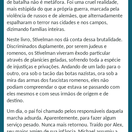
de batalha não é metáfora. Foi uma cruel realidade,
mais estúpida do que a própria guerra, marcada pela
violência de russos e de alemães, que alternadamente
espalharam o terror nas cidades e nos campos,
dizimando famílias inteiras.
Neste livro, Stivelman nos dá conta dessa brutalidade.
Discriminados duplamente, por serem judeus e
romenos, os Stivelman viveram êxodo particular
através de planícies geladas, sofrendo toda a espécie
de injustiças e privações. Andando de um lado para o
outro, ora sob o tacão das botas nazistas, ora sob a
mira das armas dos fascistas romenos, eles não
podiam compreendar o que estava se passando com
eles mesmos e com seus irmãos de origem e de
destino.
Um dia, o pai foi chamado pelos responsáveis daquela
marcha adsurda. Aparentemente, para fazer algum
serviço pesado. Nunca mais retornou. Traído por Alex,
seu maior amigo de sua infância, Michael assumiu a