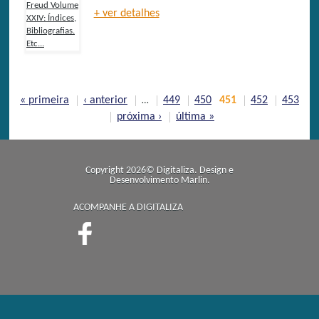
+ ver detalhes
Páginas
« primeira
‹ anterior
449
450
451
452
453
…
próxima ›
última »
Copyright 2026© Digitaliza. Design e
Desenvolvimento
Marlin
.
ACOMPANHE A DIGITALIZA