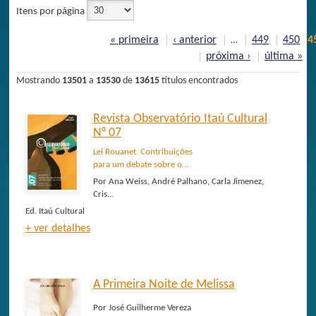
Itens por página
Páginas
« primeira
‹ anterior
449
450
4
…
próxima ›
última »
Mostrando
13501
a
13530
de
13615
títulos encontrados
Revista Observatório Itaú Cultural
N° 07
Lei Rouanet. Contribuições
para um debate sobre o...
Por
Ana Weiss, André Palhano, Carla Jimenez,
Cris...
Ed.
Itaú Cultural
+ ver detalhes
A Primeira Noite de Melissa
Por
José Guilherme Vereza