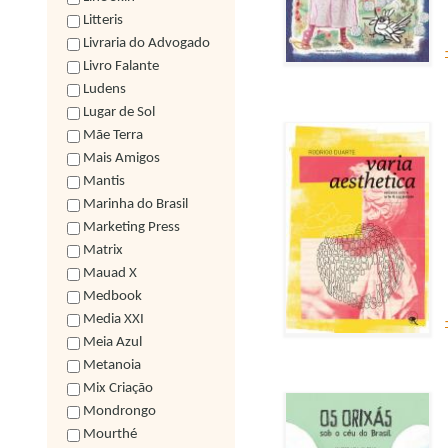
Litteris
Livraria do Advogado
Livro Falante
Ludens
Lugar de Sol
Mãe Terra
Mais Amigos
Mantis
Marinha do Brasil
Marketing Press
Matrix
Mauad X
Medbook
Media XXI
Meia Azul
Metanoia
Mix Criação
Mondrongo
Mourthé