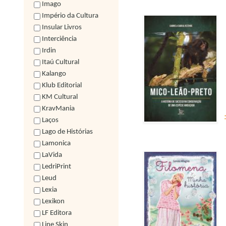
Imago
Império da Cultura
Insular Livros
Interciência
Irdin
Itaú Cultural
Kalango
Klub Editorial
KM Cultural
KravMania
Laços
Lago de Histórias
Lamonica
LaVida
LedriPrint
Leud
Lexia
Lexikon
LF Editora
Line Skin