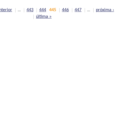
nterior
443
444
445
446
447
próxima ›
…
…
última »