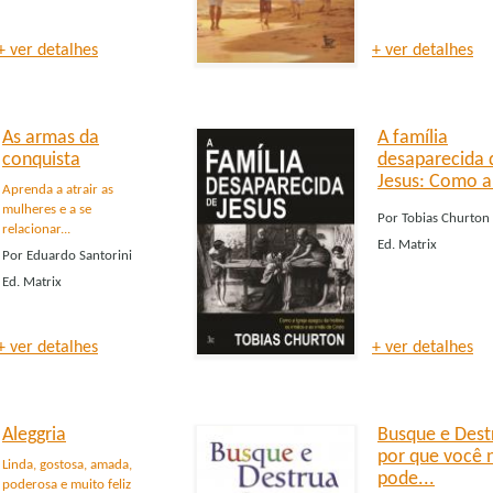
+ ver detalhes
+ ver detalhes
As armas da
A família
conquista
desaparecida 
Jesus: Como a.
Aprenda a atrair as
mulheres e a se
Por
Tobias Churton
relacionar...
Ed.
Matrix
Por
Eduardo Santorini
Ed.
Matrix
+ ver detalhes
+ ver detalhes
Aleggria
Busque e Dest
por que você 
Linda, gostosa, amada,
pode...
poderosa e muito feliz