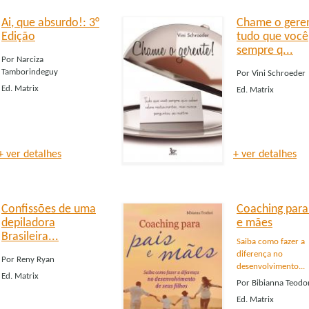
Ai, que absurdo!: 3°
Chame o geren
Edição
tudo que você
sempre q...
Por
Narciza
Tamborindeguy
Por
Vini Schroeder
Ed.
Matrix
Ed.
Matrix
+ ver detalhes
+ ver detalhes
Confissões de uma
Coaching para
depiladora
e mães
Brasileira...
Saiba como fazer a
diferença no
Por
Reny Ryan
desenvolvimento...
Ed.
Matrix
Por
Bibianna Teodo
Ed.
Matrix