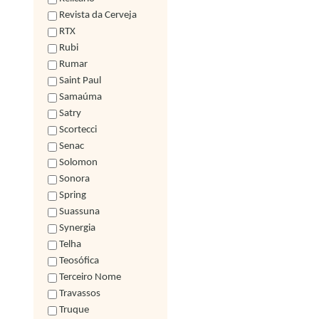
Revista da Cerveja
RTX
Rubi
Rumar
Saint Paul
Samaúma
Satry
Scortecci
Senac
Solomon
Sonora
Spring
Suassuna
Synergia
Telha
Teosófica
Terceiro Nome
Travassos
Truque