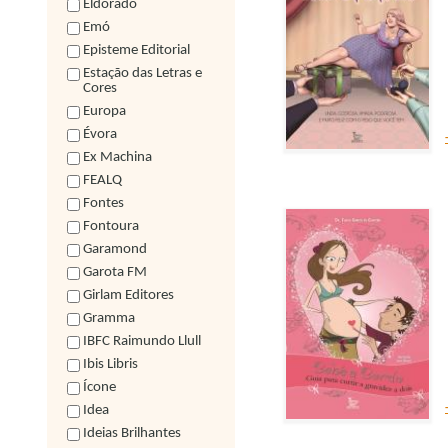
Eldorado
Emó
Episteme Editorial
Estação das Letras e
Cores
Europa
Évora
Ex Machina
FEALQ
Fontes
Fontoura
Garamond
Garota FM
Girlam Editores
Gramma
IBFC Raimundo Llull
Ibis Libris
Ícone
Idea
Ideias Brilhantes