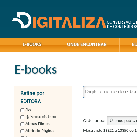
E-BOOKS
ONDE ENCONTRAR
E
E-books
Refine por
EDITORA
5w
@livrosdefutebol
Ordenar por
Abbas Filmes
Mostrando
13321
a
13350
de
1
Abrindo Página