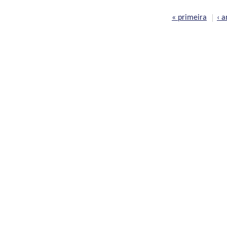
Páginas
« primeira
‹ a