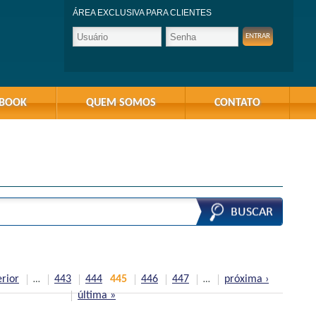
ÁREA EXCLUSIVA PARA CLIENTES
-BOOK
QUEM SOMOS
CONTATO
erior
443
444
445
446
447
próxima ›
…
…
última »