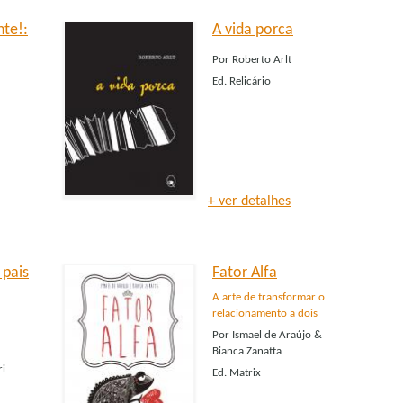
te!:
A vida porca
Por
Roberto Arlt
Ed.
Relicário
+ ver detalhes
 pais
Fator Alfa
A arte de transformar o
relacionamento a dois
Por
Ismael de Araújo &
Bianca Zanatta
ri
Ed.
Matrix