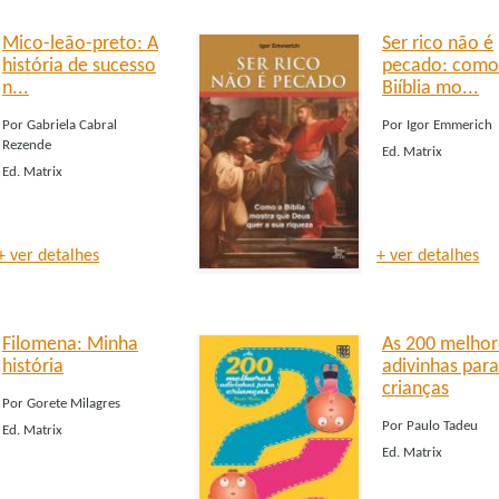
Mico-leão-preto: A
Ser rico não é
história de sucesso
pecado: como
n...
Biíblia mo...
Por
Gabriela Cabral
Por
Igor Emmerich
Rezende
Ed.
Matrix
Ed.
Matrix
+ ver detalhes
+ ver detalhes
Filomena: Minha
As 200 melhor
história
adivinhas para
crianças
Por
Gorete Milagres
Por
Paulo Tadeu
Ed.
Matrix
Ed.
Matrix