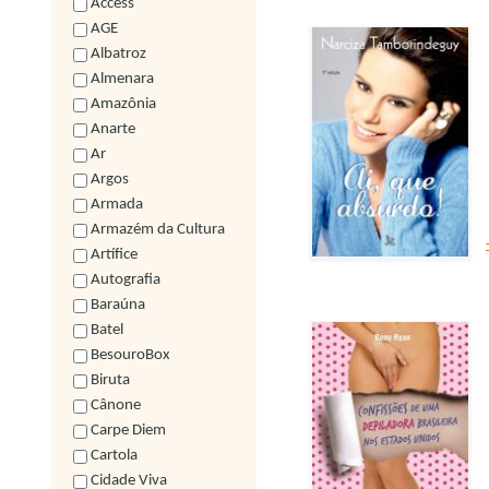
Access
AGE
Albatroz
Almenara
Amazônia
Anarte
Ar
Argos
Armada
Armazém da Cultura
Artífice
Autografia
Baraúna
Batel
BesouroBox
Biruta
Cânone
Carpe Diem
Cartola
Cidade Viva