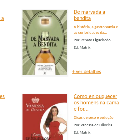
De marvada a
 a
bendita
A história, a gastronomia e
as curiosidades da...
Por
Renato Figueiredo
Ed.
Matrix
+ ver detalhes
es
Como enlouquecer
os homens na cama
e for...
Dicas de sexo e sedução
Por
Vanessa de Oliveira
Ed.
Matrix