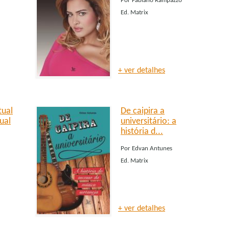
Por
Fabiano Rampazzo
Ed.
Matrix
+ ver detalhes
tual
De caipira a
ual
universitário: a
história d...
Por
Edvan Antunes
Ed.
Matrix
+ ver detalhes