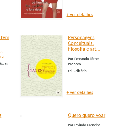
+ ver detalhes
 tem
Personagens
Conceituais:
filosofia e art...
ol,
ura
Por
Fernando Tôrres
igues
Pacheco
Ed.
Relicário
+ ver detalhes
s
Quero quero voar
Por
Levindo Carneiro