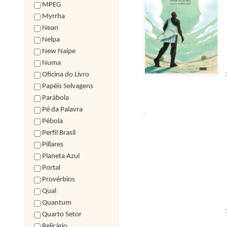
MPEG
Myrrha
Nean
Nelpa
New Naipe
Numa
Oficina do Livro
Papéis Selvagens
Parábola
Pé da Palavra
Pébola
Perfil Brasil
Pillares
Planeta Azul
Portal
Provérbios
Qual
Quantum
Quarto Setor
Relicário