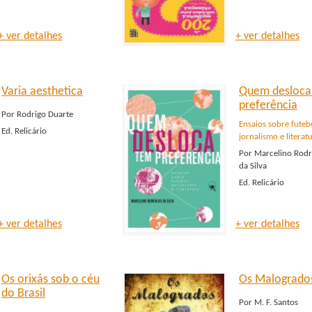
+ ver detalhes
+ ver detalhes
Varia aesthetica
Quem desloca
preferência
Por
Rodrigo Duarte
Ensaios sobre futeb
Ed.
Relicário
jornalismo e literat
Por
Marcelino Rodr
da Silva
Ed.
Relicário
+ ver detalhes
+ ver detalhes
Os orixás sob o céu
Os Malogrado
do Brasil
Por
M. F. Santos