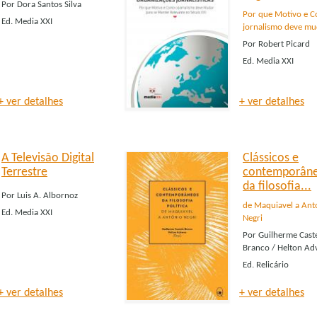
Por
Dora Santos Silva
Por que Motivo e 
Ed.
Media XXI
jornalismo deve mud
Por
Robert Picard
Ed.
Media XXI
+ ver detalhes
+ ver detalhes
A Televisão Digital
Clássicos e
Terrestre
contemporân
da filosofia...
Por
Luis A. Albornoz
de Maquiavel a Ant
Ed.
Media XXI
Negri
Por
Guilherme Cast
Branco / Helton Ad
Ed.
Relicário
+ ver detalhes
+ ver detalhes