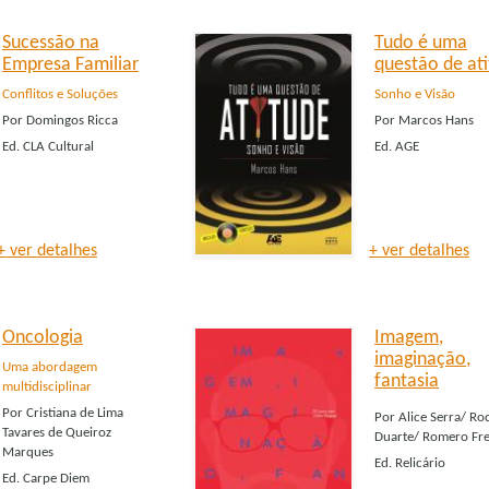
Sucessão na
Tudo é uma
Empresa Familiar
questão de at
Conflitos e Soluções
Sonho e Visão
Por
Domingos Ricca
Por
Marcos Hans
Ed.
CLA Cultural
Ed.
AGE
+ ver detalhes
+ ver detalhes
Oncologia
Imagem,
imaginação,
Uma abordagem
fantasia
multidisciplinar
Por
Cristiana de Lima
Por
Alice Serra/ Ro
Tavares de Queiroz
Duarte/ Romero Freit
Marques
Ed.
Relicário
Ed.
Carpe Diem