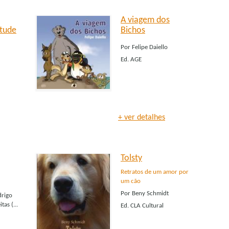
A viagem dos
itude
Bichos
Por
Felipe Daiello
Ed.
AGE
+ ver detalhes
Tolsty
Retratos de um amor por
um cão
Por
Beny Schmidt
drigo
as (...
Ed.
CLA Cultural