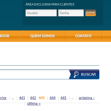
ÁREA EXCLUSIVA PARA CLIENTES
-BOOK
QUEM SOMOS
CONTATO
erior
441
442
443
444
445
próxima ›
…
…
última »