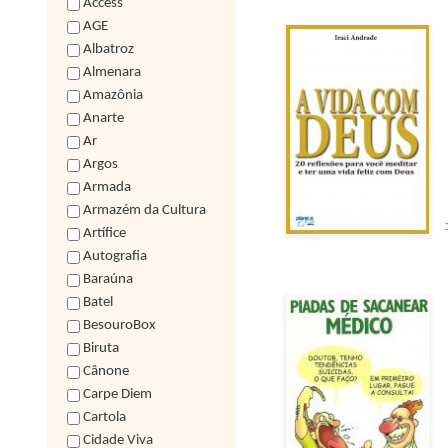
Access
AGE
Albatroz
Almenara
Amazônia
Anarte
Ar
Argos
Armada
Armazém da Cultura
Artífice
Autografia
Baraúna
Batel
BesouroBox
Biruta
Cânone
Carpe Diem
Cartola
Cidade Viva