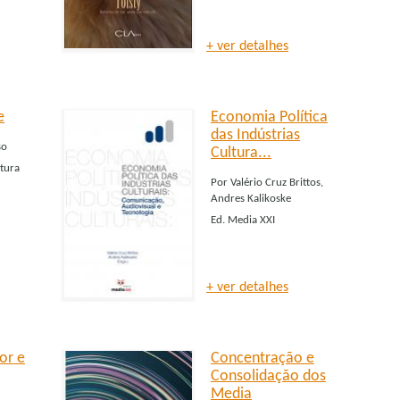
+ ver detalhes
e
Economia Política
das Indústrias
so
Cultura...
tura
Por
Valério Cruz Brittos,
Andres Kalikoske
Ed.
Media XXI
+ ver detalhes
or e
Concentração e
Consolidação dos
Media