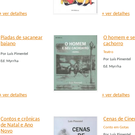
+ ver detalhes
+ ver detalhes
Piadas de sacanear
O homem e s
baiano
cachorro
Teatro
Por
Luís Pimentel
Por
Luís Pimentel
Ed.
Myrrha
Ed.
Myrrha
+ ver detalhes
+ ver detalhes
Contos e crônicas
Cenas de Cin
de Natal e Ano
Conto em Gotas
Novo
Por
Luís Pimentel