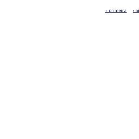
Páginas
« primeira
‹ a