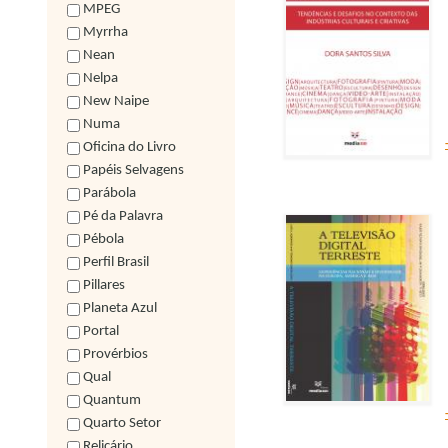
MPEG
Myrrha
Nean
Nelpa
New Naipe
Numa
Oficina do Livro
Papéis Selvagens
Parábola
Pé da Palavra
Pébola
Perfil Brasil
Pillares
Planeta Azul
Portal
Provérbios
Qual
Quantum
Quarto Setor
Relicário