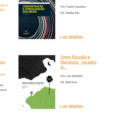
Como o
Por
Paulo Faustino
ar...
Ed.
Media XXI
+ ver detalhes
Entre filosofia e
eos
literatura - recados
d...
onio
Por
Luiz Rohden
Ed.
Relicário
elo
verse
+ ver detalhes