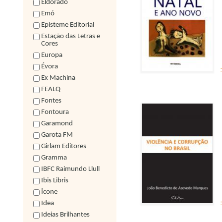
Eldorado
Emó
Episteme Editorial
Estação das Letras e
Cores
Europa
Évora
Ex Machina
FEALQ
Fontes
Fontoura
Garamond
Garota FM
Girlam Editores
Gramma
IBFC Raimundo Llull
Ibis Libris
Ícone
Idea
Ideias Brilhantes