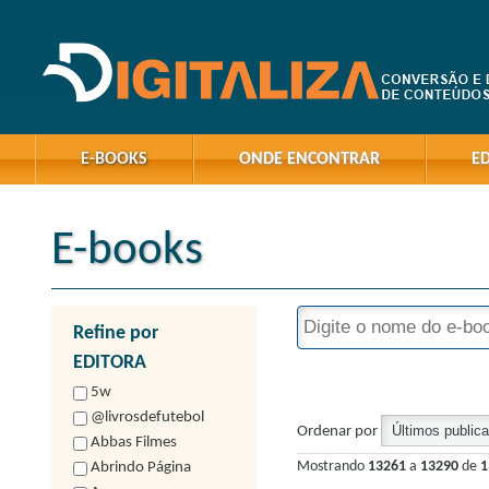
E-BOOKS
ONDE ENCONTRAR
E
E-books
Refine por
EDITORA
5w
@livrosdefutebol
Ordenar por
Abbas Filmes
Mostrando
13261
a
13290
de
1
Abrindo Página