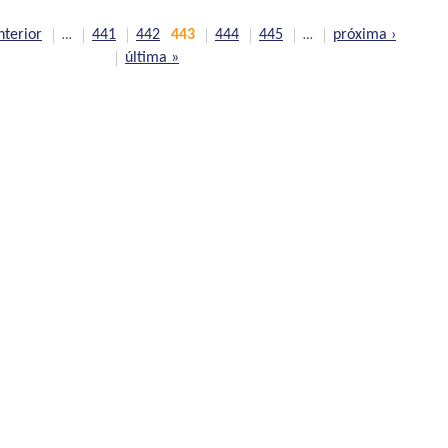
nterior
441
442
443
444
445
próxima ›
…
…
última »