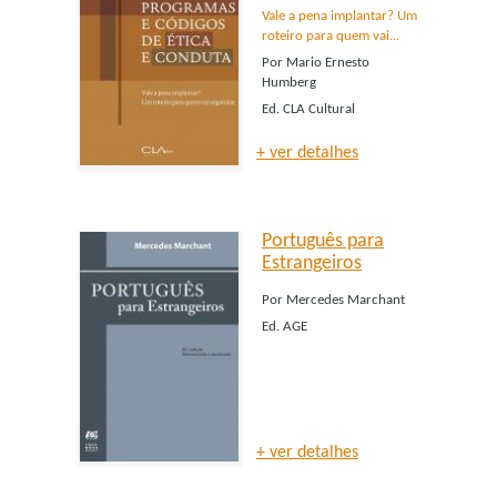
Vale a pena implantar? Um
roteiro para quem vai...
Por
Mario Ernesto
Humberg
Ed.
CLA Cultural
+ ver detalhes
Português para
Estrangeiros
Por
Mercedes Marchant
Ed.
AGE
+ ver detalhes