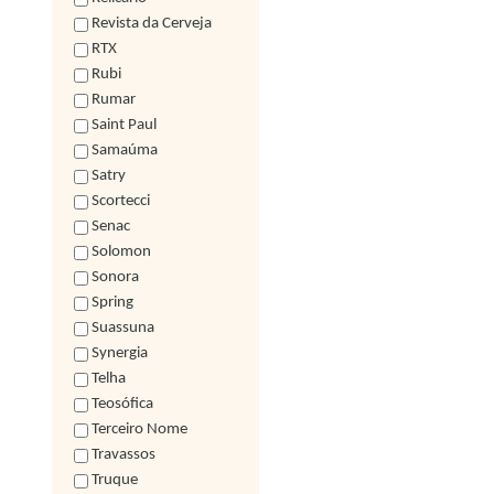
Revista da Cerveja
RTX
Rubi
Rumar
Saint Paul
Samaúma
Satry
Scortecci
Senac
Solomon
Sonora
Spring
Suassuna
Synergia
Telha
Teosófica
Terceiro Nome
Travassos
Truque