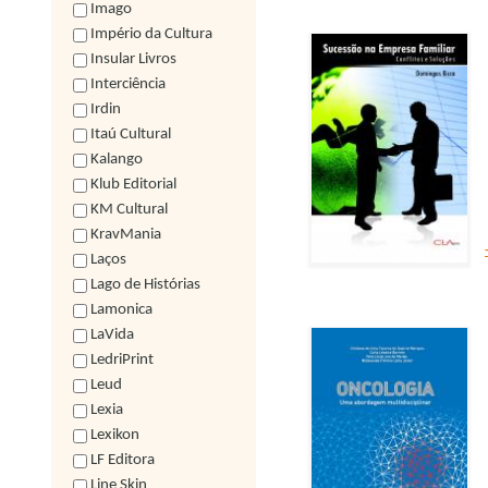
Imago
Império da Cultura
Insular Livros
Interciência
Irdin
Itaú Cultural
Kalango
Klub Editorial
KM Cultural
KravMania
Laços
Lago de Histórias
Lamonica
LaVida
LedriPrint
Leud
Lexia
Lexikon
LF Editora
Line Skin