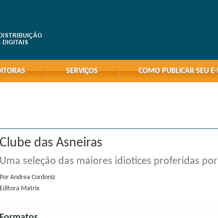
DITORAS
SERVIÇOS
COMO PUBLICAR SEU E
Clube das Asneiras
Uma seleção das maiores idiotices proferidas po
Por
Andrea Cordoniz
Editora
Matrix
Formatos